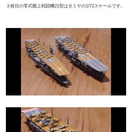
３枚目の零式艦上戦闘機21型はタミヤの1/72スケールです。