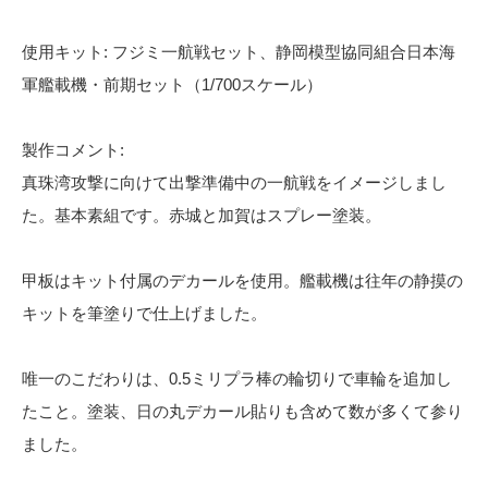
使用キット: フジミ一航戦セット、静岡模型協同組合日本海
軍艦載機・前期セット（1/700スケール）
製作コメント:
真珠湾攻撃に向けて出撃準備中の一航戦をイメージしまし
た。基本素組です。赤城と加賀はスプレー塗装。
甲板はキット付属のデカールを使用。艦載機は往年の静摸の
キットを筆塗りで仕上げました。
唯一のこだわりは、0.5ミリプラ棒の輪切りで車輪を追加し
たこと。塗装、日の丸デカール貼りも含めて数が多くて参り
ました。