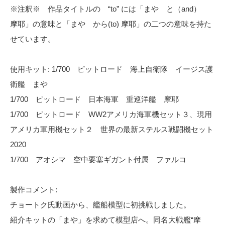
※注釈※ 作品タイトルの “to” には「まや と（and）
摩耶」の意味と「まや から(to) 摩耶」の二つの意味を持た
せています。
使用キット: 1/700 ピットロード 海上自衛隊 イージス護
衛艦 まや
1/700 ピットロード 日本海軍 重巡洋艦 摩耶
1/700 ピットロード WW2アメリカ海軍機セット３、現用
アメリカ軍用機セット２ 世界の最新ステルス戦闘機セット
2020
1/700 アオシマ 空中要塞ギガント付属 ファルコ
製作コメント:
チョートク氏動画から、艦船模型に初挑戦しました。
紹介キットの「まや」を求めて模型店へ。同名大戦艦“摩