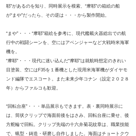
耶”があるのを知り、同時展示を模索、“摩耶”の箱絵の船
が“まや”だったら、その逆は・・・から製作開始。
“まや”・・・“摩耶”箱絵を参考に、現代艦載火器総出での航
行中の戦闘シーンを、空にはアベンジャーなど大戦時米海軍
機を。
“摩耶”・・・現代に迷い込んだ“摩耶”は就航時想定のきれい
目塗装、空にはF35を１番機とした現用米海軍機がダイヤモ
ンド編隊でエスコート。また未来少年コナン（設定２０２８
年）からファルコも歓迎。
“回転台座”・・・単品展示もできます。表・裏同時展示に
は、筒状クリップで海面前後をはさみ、回転台座に乗せ、後
方舵輪で回転。クリップ先端の十六弁菊花紋章は、職業技能
で、蝋型・鋳造・研磨し自作しました。海面はチョートクウ