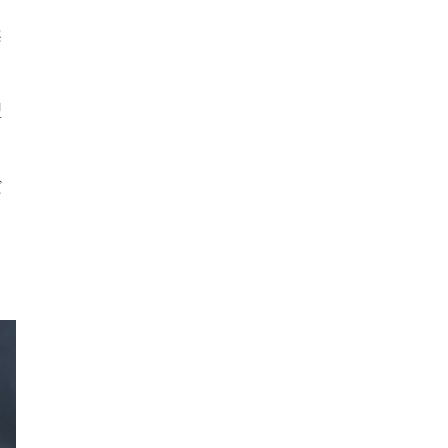
案
型
だ